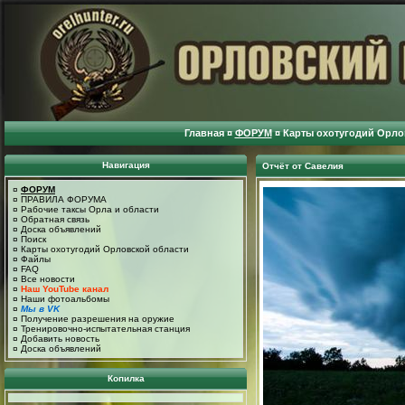
Главная
¤
ФОРУМ
¤
Карты охотугодий Орло
Навигация
Отчёт от Савелия
¤
ФОРУМ
¤
ПРАВИЛА ФОРУМА
¤
Рабочие таксы Орла и области
¤
Обратная связь
¤
Доска объявлений
¤
Поиск
¤
Карты охотугодий Орловской области
¤
Файлы
¤
FAQ
¤
Все новости
¤
Наш YouTube канал
¤
Наши фотоальбомы
¤
Мы в VK
¤
Получение разрешения на оружие
¤
Тренировочно-испытательная станция
¤
Добавить новость
¤
Доска объявлений
Копилка