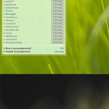
¤
mar7w7
¤
gastricurk
¤
katharineee
¤
Flower
¤
Володян
¤
mixailzaxa...
¤
Harveyr
¤
Louisoss
¤
Abbieutcher
¤
klassik21@...
¤
coyax
¤
MsRykova
¤
smmsmrtn
¤
MadelineSelby
¤
Всего пользователей:
564
¤
Новый пользователь:
teenage