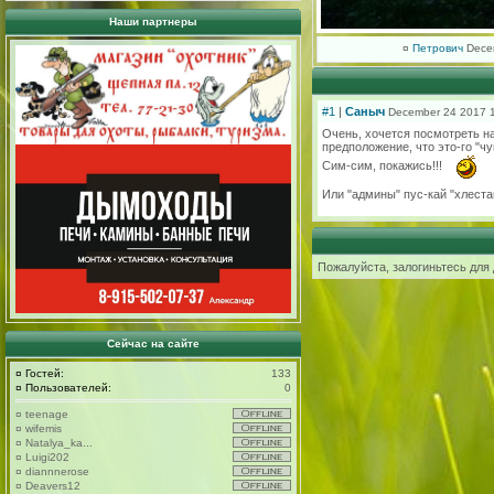
Наши партнеры
¤
Петрович
Dece
#1
|
Саныч
December 24 2017 
Очень, хочется посмотреть на
предположение, что это-го "чува
Сим-сим, покажись!!!
Или "админы" пус-кай "хлеста
Пожалуйста, залогиньтесь для
Сейчас на сайте
¤
Гостей:
133
¤
Пользователей:
0
¤
teenage
¤
wifemis
¤
Natalya_ka...
¤
Luigi202
¤
diannnerose
¤
Deavers12