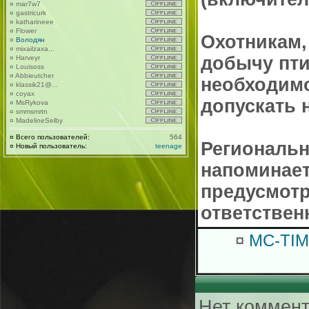
¤
mar7w7
¤
gastricurk
¤
katharineee
¤
Flower
Охотникам,
¤
Володян
¤
mixailzaxa...
добычу пти
¤
Harveyr
¤
Louisoss
¤
Abbieutcher
необходим
¤
klassik21@...
¤
coyax
допускать 
¤
MsRykova
¤
smmsmrtn
¤
MadelineSelby
¤
Всего пользователей:
564
Региональн
¤
Новый пользователь:
teenage
напоминает
предусмотр
ответствен
¤
MC-TIM
Нет коммент