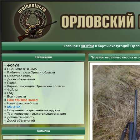
Главная
¤
ФОРУМ
¤
Карты охотугодий Орло
Навигация
Перенос весеннего сезона ох
¤
ФОРУМ
¤
ПРАВИЛА ФОРУМА
¤
Рабочие таксы Орла и области
¤
Обратная связь
¤
Доска объявлений
¤
Поиск
¤
Карты охотугодий Орловской области
¤
Файлы
¤
FAQ
¤
Все новости
¤
Наш YouTube канал
¤
Наши фотоальбомы
¤
Мы в VK
¤
Получение разрешения на оружие
¤
Тренировочно-испытательная станция
¤
Добавить новость
¤
Доска объявлений
Копилка