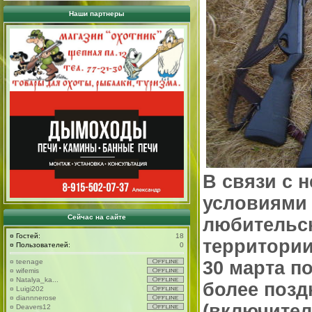
Наши партнеры
В связи с 
условиями 
Сейчас на сайте
любительск
¤
Гостей:
18
территории
¤
Пользователей:
0
¤
teenage
30 марта по
¤
wifemis
¤
Natalya_ka...
более поздн
¤
Luigi202
¤
diannnerose
(включител
¤
Deavers12