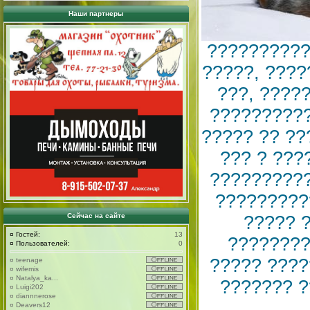
Наши партнеры
??????????
?????, ????
???, ????
??????????
????? ?? ??
??? ? ???
??????????
?????????
Сейчас на сайте
????? 
¤
Гостей:
13
????????
¤
Пользователей:
0
????? ????
¤
teenage
¤
wifemis
¤
Natalya_ka...
??????? ?
¤
Luigi202
¤
diannnerose
¤
Deavers12