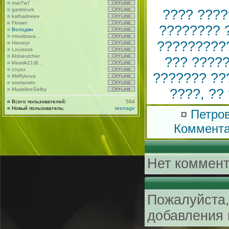
¤
mar7w7
¤
gastricurk
???? ????
¤
katharineee
¤
Flower
???????? 
¤
Володян
¤
mixailzaxa...
?????????
¤
Harveyr
¤
Louisoss
¤
Abbieutcher
??? ?????
¤
klassik21@...
¤
coyax
??????? ??
¤
MsRykova
¤
smmsmrtn
¤
MadelineSelby
????, ??
¤
Всего пользователей:
564
¤
Новый пользователь:
teenage
¤
Петро
Коммент
Нет коммент
Пожалуйста,
добавления 