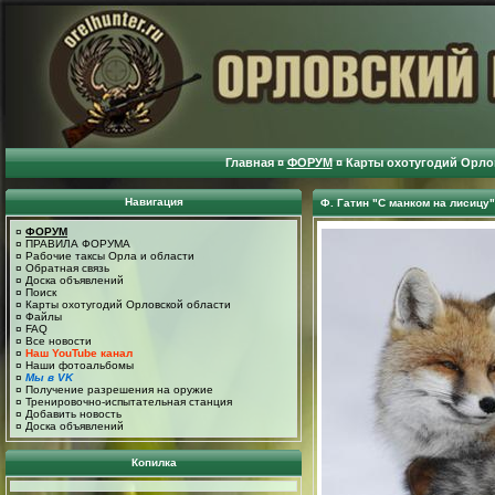
Главная
¤
ФОРУМ
¤
Карты охотугодий Орло
Навигация
Ф. Гатин "С манком на лисицу"
¤
ФОРУМ
¤
ПРАВИЛА ФОРУМА
¤
Рабочие таксы Орла и области
¤
Обратная связь
¤
Доска объявлений
¤
Поиск
¤
Карты охотугодий Орловской области
¤
Файлы
¤
FAQ
¤
Все новости
¤
Наш YouTube канал
¤
Наши фотоальбомы
¤
Мы в VK
¤
Получение разрешения на оружие
¤
Тренировочно-испытательная станция
¤
Добавить новость
¤
Доска объявлений
Копилка