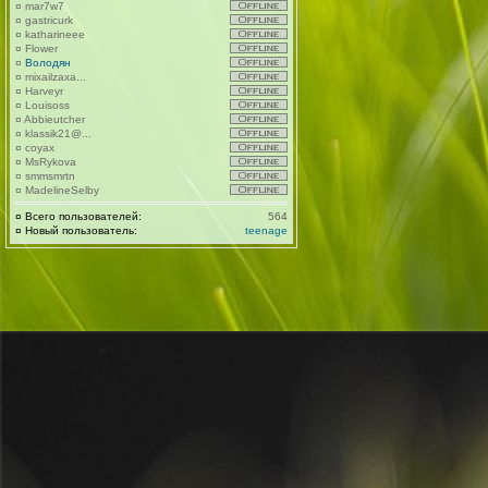
¤
mar7w7
¤
gastricurk
¤
katharineee
¤
Flower
¤
Володян
¤
mixailzaxa...
¤
Harveyr
¤
Louisoss
¤
Abbieutcher
¤
klassik21@...
¤
coyax
¤
MsRykova
¤
smmsmrtn
¤
MadelineSelby
¤
Всего пользователей:
564
¤
Новый пользователь:
teenage