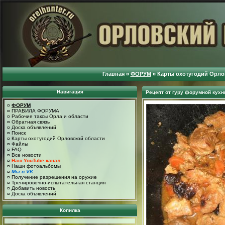
Главная
¤
ФОРУМ
¤
Карты охотугодий Орло
Навигация
Рецепт от гуру форумной кухн
¤
ФОРУМ
¤
ПРАВИЛА ФОРУМА
¤
Рабочие таксы Орла и области
¤
Обратная связь
¤
Доска объявлений
¤
Поиск
¤
Карты охотугодий Орловской области
¤
Файлы
¤
FAQ
¤
Все новости
¤
Наш YouTube канал
¤
Наши фотоальбомы
¤
Мы в VK
¤
Получение разрешения на оружие
¤
Тренировочно-испытательная станция
¤
Добавить новость
¤
Доска объявлений
Копилка