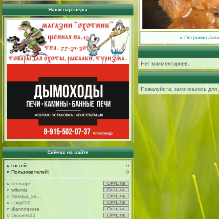
Наши партнеры
¤
Петрович
Janu
Нет комментариев.
Пожалуйста, залогиньтесь для
Сейчас на сайте
¤
Гостей:
6
¤
Пользователей:
0
¤
teenage
¤
wifemis
¤
Natalya_ka...
¤
Luigi202
¤
diannnerose
¤
Deavers12